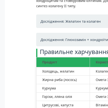
хондроцитам та стовбуровим клітинам. Д
синтез колагену II типу.
Дослідження: Желатин та колаген
Дослідження: Глюкозамін + хондроїт
Правильне харчування
Продукт
Корис
Холодець, желатин
Колаге
Жирна риба (лосось)
Омега-
Куркума
Куркум
Горіхи, лляна олія
Омега-
Цитрусові, капуста
Вітамін