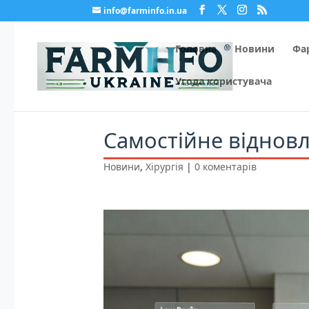
info@farminfo.in.ua
Головна
Новини
Фа
Угода користувача
Самостійне відновл
Новини
,
Хірургія
|
0 коментарів