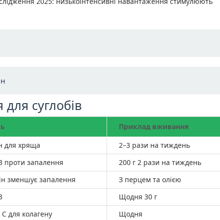
ослідження 2025: низькоінтенсивні навантаження стимулюють
ин
 для суглобів
ть
Приклад вживання
н для хряща
2–3 рази на тиждень
3 проти запалення
200 г 2 рази на тиждень
ін зменшує запалення
З перцем та олією
3
Щодня 30 г
 C для колагену
Щодня