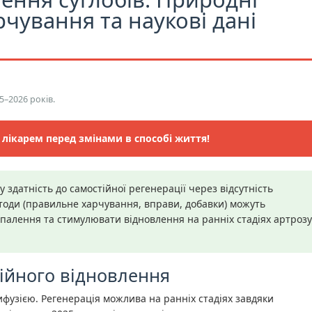
рчування та наукові дані
5–2026 років.
 лікарем перед змінами в способі життя!
здатність до самостійної регенерації через відсутність
тоди (правильне харчування, вправи, добавки) можуть
палення та стимулювати відновлення на ранніх стадіях артроз
тійного відновлення
фузією. Регенерація можлива на ранніх стадіях завдяки