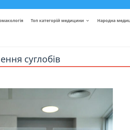
рмакологія
Топ категорій медицини
Народна меди
ення суглобів