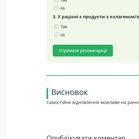
Ні
3. У раціоні є продукти з колагеном/
Так
Ні
Отримати рекомендації
Висновок
Самостійне відновлення можливе на ранніх
Опублікувати коментар