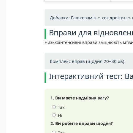
Добавки: Глюкозамін + хондроїтин +
Вправи для відновленн
Низькоінтенсивні вправи зміцнюють м’яз
Комплекс вправ (щодня 20–30 хв)
Інтерактивний тест: В
1. Ви маєте надмірну вагу?
Так
Ні
2. Ви робите вправи щодня?
Так