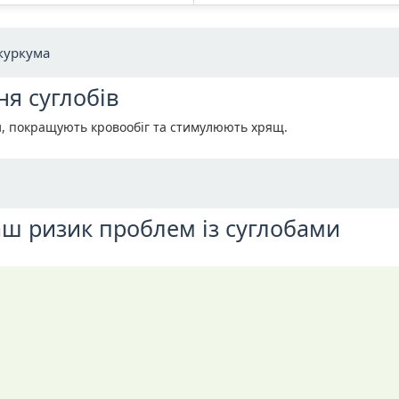
 куркума
я суглобів
и, покращують кровообіг та стимулюють хрящ.
аш ризик проблем із суглобами