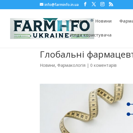
info@farminfo.in.ua
Головна
Новини
Фарма
Угода користувача
Глобальні фармацев
Новини
,
Фармакологія
|
0 коментарів