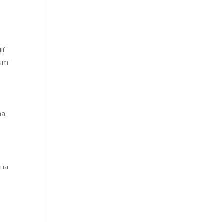
ії
num-
ma
іна