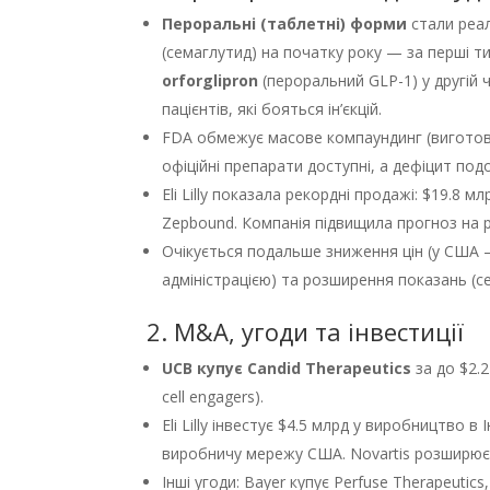
Пероральні (таблетні) форми
стали реал
(семаглутид) на початку року — за перші тиж
orforglipron
(пероральний GLP-1) у другій 
пацієнтів, які бояться ін’єкцій.
FDA обмежує масове компаундинг (виготовл
офіційні препарати доступні, а дефіцит по
Eli Lilly показала рекордні продажі: $19.8 
Zepbound. Компанія підвищила прогноз на р
Очікується подальше зниження цін (у США —
адміністрацією) та розширення показань (с
2. M&A, угоди та інвестиції
UCB купує Candid Therapeutics
за до $2.
cell engagers).
Eli Lilly інвестує $4.5 млрд у виробництво 
виробничу мережу США. Novartis розширює
Інші угоди: Bayer купує Perfuse Therapeuti