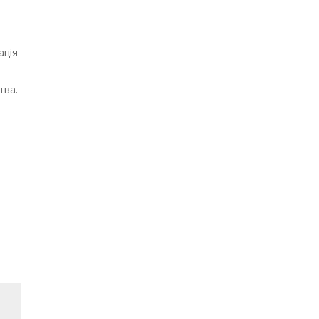
ація
тва.