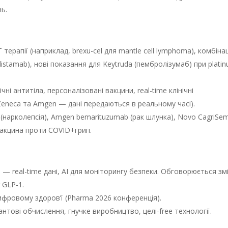
нь.
и
ерапії (наприклад, brexu-cel для mantle cell lymphoma), комбінац
stamab), нові показання для Keytruda (пембролізумаб) при plati
ні антитіла, персоналізовані вакцини, real-time клінічні
Zeneca та Amgen — дані передаються в реальному часі).
n (нарколепсія), Amgen bemarituzumab (рак шлунка), Novo CagriSe
вакцина проти COVID+грип.
 — real-time дані, AI для моніторингу безпеки. Обговорюється зм
 GLP-1.
цифровому здоров’ї (Pharma 2026 конференція).
квантові обчислення, гнучке виробництво, целі-free технології.