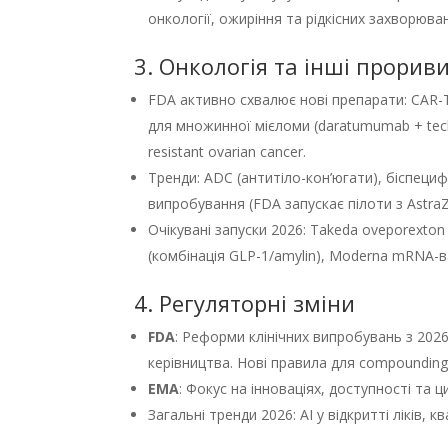
онкології, ожиріння та рідкісних захворюва
3. Онкологія та інші прорив
FDA активно схвалює нові препарати: CAR-T т
для множинної мієломи (daratumumab + tecli
resistant ovarian cancer.
Тренди: ADC (антитіло-кон’югати), біспецифіч
випробування (FDA запускає пілоти з Astra
Очікувані запуски 2026: Takeda oveporexto
(комбінація GLP-1/amylin), Moderna mRNA-
4. Регуляторні зміни
FDA
: Реформи клінічних випробувань з 2026
керівництва. Нові правила для compounding
EMA
: Фокус на інноваціях, доступності та 
Загальні тренди 2026: AI у відкритті ліків, 