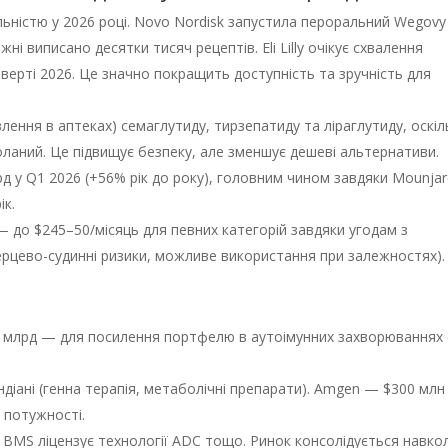
ьністю у 2026 році. Novo Nordisk запустила пероральний Wegovy
ні виписано десятки тисяч рецептів. Eli Lilly очікує схвалення
чверті 2026. Це значно покращить доступність та зручність для
ення в аптеках) семаглутиду, тирзепатиду та ліраглутиду, оскіл
доланий. Це підвищує безпеку, але зменшує дешеві альтернативи.
млрд у Q1 2026 (+56% рік до року), головним чином завдяки Mounja
ік.
 до $245–50/місяць для певних категорій завдяки угодам з
ерцево-судинні ризики, можливе використання при залежностях).
2 млрд — для посилення портфелю в аутоімунних захворюваннях 
в Індіані (генна терапія, метаболічні препарати). Amgen — $300 млн
 потужності.
cs, BMS ліцензує технології ADC тощо. Ринок консолідується навко