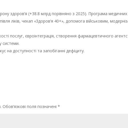
орону здоров’я (+38.8 млрд порівняно з 2025). Програма медичних
півля ліків, чекап «Здоров’я 40+», допомога військовим, модерніз
ості послуг, євроінтеграція, створення фармацевтичного агентс
у системи.
ус на доступності та запобіганні дефіциту.
.
Обов’язкові поля позначені
*