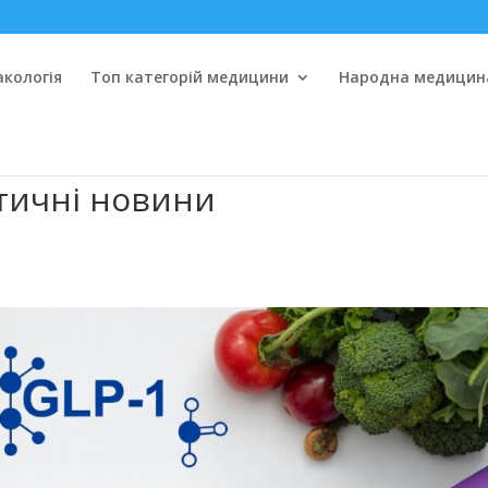
кологія
Топ категорій медицини
Народна медицин
тичні новини